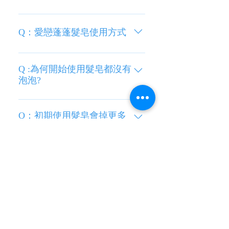
A：要看您挑選的手工皂來決定
喔。 手工皂的清潔力是不容懷疑
Q：愛戀蓬蓬髮皂使用方式
的，但製皂過程中加入的成份會決
定這塊皂的香味、色澤及滋潤的程
A： 1. 頭髮及頭皮先以清水洗淨。
度，EB依蓓選擇可食用的成份入
2. 將髮皂直接抹在頭皮上，視髮量
Q :為何開始使用髮皂都沒有
皂，加上足夠的皂化時間，所產生
泡泡?
增加或減少抹在頭皮的量。 3. 以指
的甘油能更滋潤及保濕您的皮膚，
腹按摩頭皮，將皂均勻洗淨頭皮後
A： https://fb.watch/1nzyd8cYgR/
因此即使您的皮膚較乾，也能放心
沖水。 4. 第二次抹髮皂，再次以指
使用，甚至使用一段時間後，還能
Q：初期使用髮皂會掉更多
腹按摩頭皮，將產生的泡泡順勢洗
頭髮或頭皮屑耶?
節省保養品的使用，真的是一舉數
淨髮絲後沖水。 5. 完成洗頭並滋養
得喔！
髮絲及頭皮了喔！
A： https://fb.watch/1nzvJ8kxlx/
Q：能夠擁有像陶瓷娃娃一
樣零毛孔的肌膚真是讓人羨
慕呀~到底臉上莫名出現的
一些小顆粒到底是什麼？有
沒有辦法處理呢？
A： 1．最常見的是—痤瘡，俗稱青