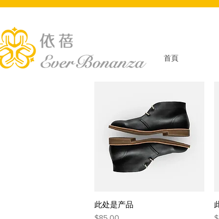
首頁
快速瀏覽
此处是产品
價格
$85.00
$