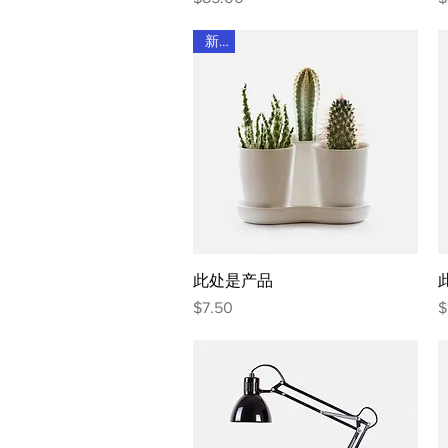
新增
快速瀏覽
此处是产品
價格
$7.50
$