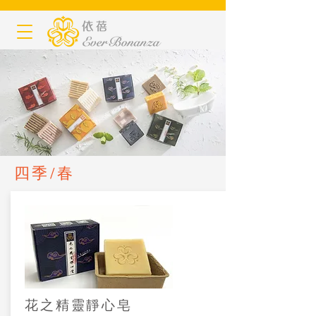
四季/春
花之精靈靜心皂