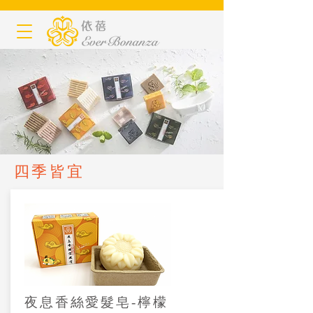
四季皆宜
夜息香絲愛髮皂-檸檬