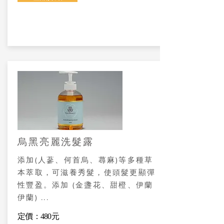
烏黑亮麗洗髮露
添加(人蔘、何首烏、蕁麻)等多種草
本萃取，可滋養秀髮，使頭髮更顯彈
性豐盈。添加 (金盞花、甜橙、伊蘭
伊蘭) ...
定價：480元