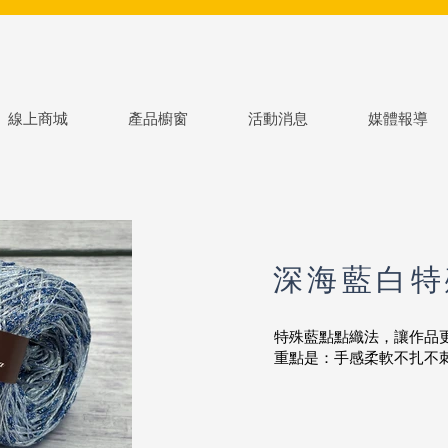
線上商城
產品櫥窗
活動消息
媒體報導
深海藍白特
特殊藍點點織法，讓作品
重點是：手感柔軟不扎不