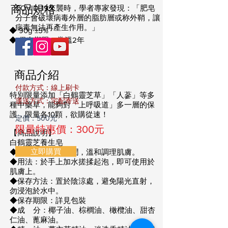
商品規格
COVID-19來襲時，學者專家發現：「肥皂
分子會破壞病毒外層的脂肪層或称外鞘，讓
病毒無法再產生作用。」
◆ 90g ±5%
◆ 保存期限：常溫2年
商品介紹
付款方式：線上刷卡
特別限量添加「白鶴靈芝草」「人蔘」等多
​運送方式：宅配寄送
種中藥草，能夠對「上呼吸道」多一層的保
護，限量各10顆，欲購從速！
定價：500元
限量特惠價：300元
【商品說明】
白鶴靈芝養生皂
立即購買
◆用途：清潔、滋潤，溫和調理肌膚。
◆用法：於手上加水搓揉起泡，即可使用於
肌膚上。
◆保存方法：置於陰涼處，避免陽光直射，
勿浸泡於水中。
◆保存期限：詳見包裝
◆成 分：椰子油、棕櫚油、橄欖油、甜杏
仁油、蓖麻油。