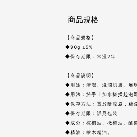
商品規格
【商品規格】
◆90g ±5%
◆保存期限：常溫2年
【商品說明】
◆用途：清潔、滋潤肌膚、展
◆用法：於手上加水搓揉起泡
◆保存方法：置於陰涼處，避
◆保存期限：詳見包裝
◆成分：棕櫚油、橄欖油、酪
◆精油：檜木精油。