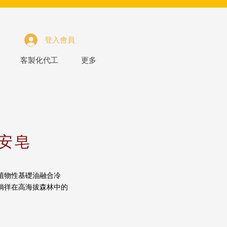
登入會員
客製化代工
更多
安皂
植物性基礎油融合冷
徜徉在高海拔森林中的