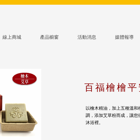
線上商城
產品櫥窗
活動消息
媒體報導
百福檜檜平
以檜木精油，加上五種溫和
調，添加艾草粉而成，讓您
沐浴裡。