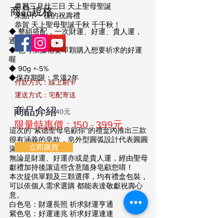
農曆三月廿三日 天上聖母聖誕
商品規格
來點不一樣的祝壽禮
恭賀 天上聖母聖誕千秋 千千秋！
◆ 整組搭配，一次財運、好運、貴人運，
通通來
◆ 也可依據需要單顆購入想要祈求的好運
喔
◆ 90g +-5%
◆保存期限：常溫2年
付款方式：線上刷卡
​運送方式：宅配寄送
商品介紹
定價：180 - 540元
限量特惠價：150 - 399元
這次的‘’紫德聖母皂顧你‘’的禮盒內推出三款
很有涵義的皂款，皂外型圓弧設計代表圓圓
立即購買
滿滿
無論是財運、好運亦或是貴人運，經由聖母
獻禮加持後讓這些含意隨身皂顧您唷！
本次提供單顆及三顆選擇，均有禮盒包裝，
可以依個人需求選購 都能表達敬獻祝壽心
意。
白色皂：財運長照 祈求財運亨通
紫色皂：好運連兆 祈求好運連連