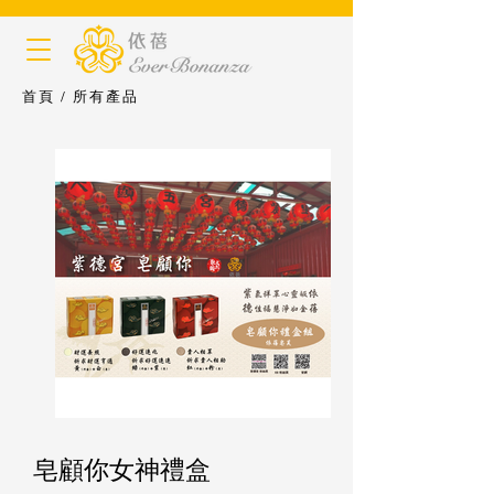
首頁
/
所有產品
​皂顧你女神禮盒