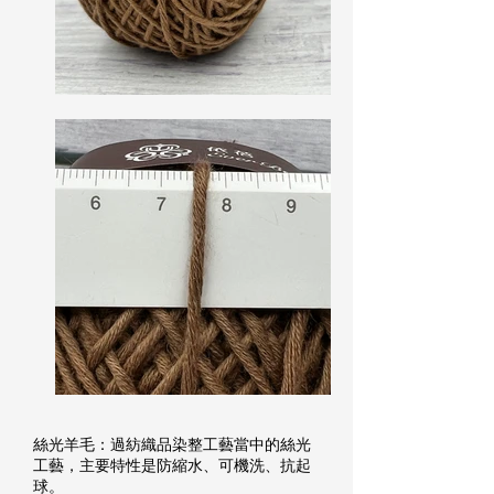
絲光羊毛：過紡織品染整工藝當中的絲光
工藝，主要特性是防縮水、可機洗、抗起
球。