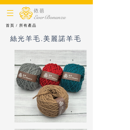
首頁
/
所有產品
絲光羊毛.美麗諾羊毛