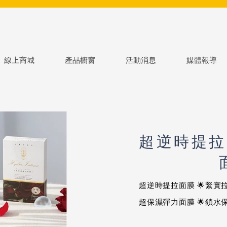
線上商城
產品櫥窗
活動消息
媒體報導
超逆時提拉
超逆時提拉面膜 🌟緊實
超保濕彈力面膜 🌟鎖水