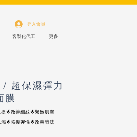
登入會員
客製化代工
更多
 / 超保濕彈力
面膜
拉提🌟改善細紋🌟緊緻肌膚
保濕🌟恢復彈性🌟改善暗沈