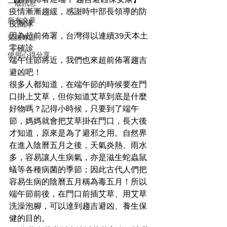
一般訊息
疫情漸漸趨緩，感謝時中部長領導的防
所有文章
疫團隊
因為超前佈署，台灣得以連續39天本土
知識專區
零確診
使用心得分享
端午佳節將近，我們也來超前佈署趨吉
避凶吧！
很多人都知道，在端午節的時候要在門
口掛上艾草，但你知道艾草到底是什麼
好物嗎？記得小時候，只要到了端午
節，媽媽就會把艾草掛在門口，長大後
才知道，原來是為了避邪之用。自然界
在進入陰曆五月之後，天氣炎熱、雨水
多，容易讓人生病氣，亦是滋生蛇蟲鼠
蟻等各種病菌的季節；因此古代人們把
容易生病的陰曆五月稱為毒五月！所以
端午節前後，在門口前插艾草、用艾草
洗澡泡腳，可以達到趨吉避凶、養生保
健的目的。