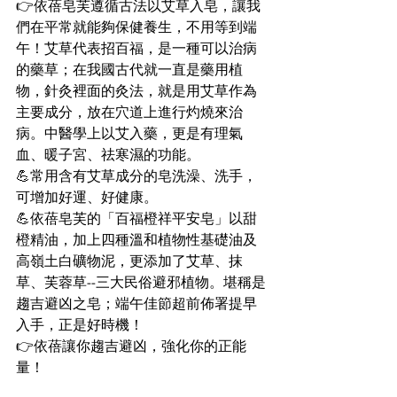
👉依蓓皂芙遵循古法以艾草入皂，讓我
們在平常就能夠保健養生，不用等到端
午！艾草代表招百福，是一種可以治病
的藥草；在我國古代就一直是藥用植
物，針灸裡面的灸法，就是用艾草作為
主要成分，放在穴道上進行灼燒來治
病。中醫學上以艾入藥，更是有理氣
血、暖子宮、祛寒濕的功能。
💪常用含有艾草成分的皂洗澡、洗手，
可增加好運、好健康。 
💪依蓓皂芙的「百福橙祥平安皂」以甜
橙精油，加上四種溫和植物性基礎油及
高嶺土白礦物泥，更添加了艾草、抹
草、芙蓉草--三大民俗避邪植物。堪稱是
趨吉避凶之皂；端午佳節超前佈署提早
入手，正是好時機！
👉依蓓讓你趨吉避凶，強化你的正能
量！