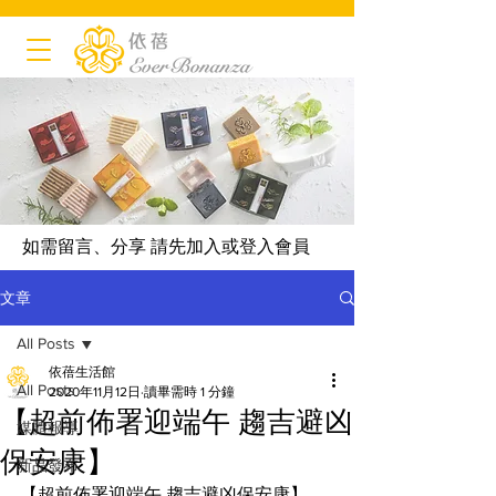
如需留言、分享 請先加入或登入會員
文章
All Posts
依蓓生活館
All Posts
2020年11月12日
讀畢需時 1 分鐘
【超前佈署迎端午 趨吉避凶
媒體報導
保安康】
新品發布
【超前佈署迎端午 趨吉避凶保安康】