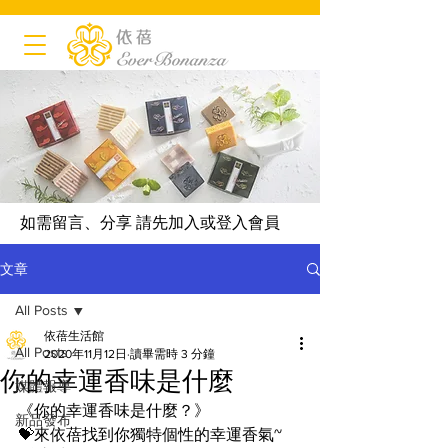
如需留言、分享 請先加入或登入會員
文章
All Posts
依蓓生活館
All Posts
2020年11月12日
讀畢需時 3 分鐘
你的幸運香味是什麼
媒體報導
《你的幸運香味是什麼？》
新品發布
💝來依蓓找到你獨特個性的幸運香氣~