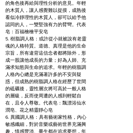
的角色後再給與理性分析的意見。年輕
的木質人，讓人感覺難以捉摸，成熟後
看似冷靜理性的木質人，卻可以給予他
認同的人，一雙堅強有力的臂彎。代表
皂：百福檜檜平安皂
5. 樹脂調人格：或許從小就被說有老靈
魂的人格特質。道德、真理是他的生命
宗旨，所有違背這信念者都將除外，形
成一股讓他成長的力量；好為人師、充
滿求知慾與生命的追求。年輕的樹脂調
人格內心總是充滿著許多的不安與疑
惑，但成熟的樹脂調人格在經歷了世間
的砥礪後，靈性層次將可高於一般人格
的層級，反而使周遭的人感到輕鬆自
在，且令人尊敬。代表皂：飄漂浴仙水
潤皂、花之精靈靜心皂
6. 異國調人格：具有藝術家性格，內心
敏感纖細，對於音樂或藝術世界充滿興
趣，情感豐沛、畢生都在追求夢想，年