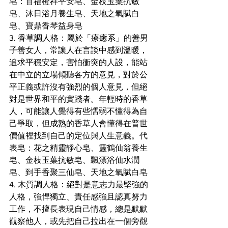
皂：百福橙祥平安皂、金枝玉葉抗敏
皂、沐日浴月養生皂、天地之氧賦白
皂、寶鼎香琴益身皂
3. 香草調人格：屬於「療癒系」的善男
子善女人，常讓人在言談中感到溫暖，
追求平穩安定，害怕衝突的人設，能站
在中立的立場傾聽各方的意見，對於公
平正義或許沒有強烈的個人意見，但絕
對是世界和平的實踐者。年輕時的香草
人，可能讓人覺得有些懦弱不懂得為自
己爭取，但成熟的香草人會懂得在普世
價值裡找到自己的定位與人生意義。代
表皂：花之精靈靜心皂、靈鶴仙翁養生
皂、金枝玉葉抗敏皂、飄漂浴仙水潤
皂、到手香聚三仙皂、天地之氧賦白皂
4. 木質調人格：絕對是意志力最堅強的
人格，強悍獨立、責任感強且認真努力
工作，不擅長表現自己情感，總是默默
觀察他人，或先把自己拉出在一個旁觀