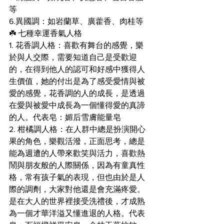
等
6.異國調：如岩蘭草、廣藿香、肉桂等
☘️ 七種幸運香氣人格
1. 花香調人格：喜歡有舞台的感覺，樂
於與人交際，需要知道自己是受歡迎
的，在得到他人的認可和好感中獲得人
生價值，她的付出是為了感受愛情與被
愛的感覺，花香調的人的成長，是透過
在愛與被愛中成長為一個懂得愛的真諦
的人。代表皂：媚后雪膚能量皂
2. 柑橘調人格：在人群中總是扮演開心
果的角色，樂觀活潑，正面思考，總是
能為週遭的人帶來歡笑與活力，喜歡熱
鬧與朋友般的人際關係，因為有童真性
格，常有孩子氣的表現，但也由於是人
際的調劑，大家對他還是會充滿疼愛。
是在大人的世界裡接受洗禮後，才成熟
為一個才華洋溢又懂進退的人格。代表