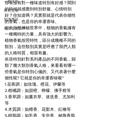
一般訊息
你有沒有對一種味道特別有好感？聞到
的時候就感覺到特別舒服、心情特別
所有文章
好？你知道嗎？其實那就是代表你個性
知識專區
的香氣，也是你的幸運香味。
在大自然神秘世界中，植物的香氣擁有
使用心得分享
一種獨特的力量，具有強大的影響力。
植物香氣按照特性，區分成幾種不同的
類別，這些類別其實是呼應了我們人類
的人格特質，相當有趣。
依蓓特別針對系列產品的不同香氣，歸
類了幾大類別香氣人格，來看看有哪一
些香氣是你特別心儀的、又代表著什麼
個性呢? 它就是你的幸運香味喔~
1.花香調：如玫瑰、橙花、伊蘭等
2.柑橘調：如甜橙、檸檬、佛手柑等
3.香草調：如薰衣草、迷迭香、尤加利
等
4.木質調：如檀香、花梨木、紅檜等
5.樹脂調：如乳香、安息香、秘魯香脂