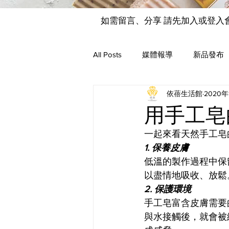
如需留言、分享 請先加入或登入
All Posts
媒體報導
新品發布
依蓓生活館
2020年
用手工皂
一起來看天然手工皂
1. 保養皮膚
低溫的製作過程中保
以盡情地吸收、放鬆
2. 保護環境
手工皂富含皮膚需要
與水接觸後，就會被