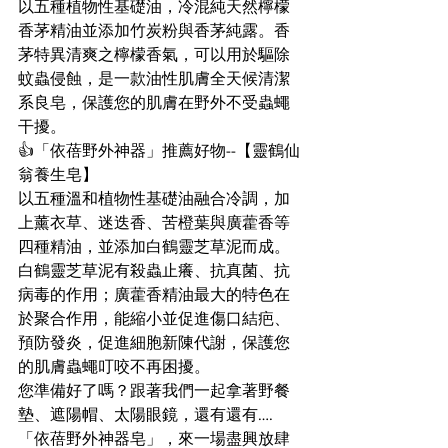
以五種植物性基礎油，冷混純天然檸檬
香茅精油並添加竹炭粉與香茅純露。香
茅特異清爽之檸檬香氣，可以用於驅除
蚊蟲侵蝕，是一款油性肌膚全天候清潔
系良皂，保護您的肌膚在野外不受蟲蠅
干擾。
👍「依蓓野外神器」推薦好物--【靈鶴仙
翁養生皂】
以五種溫和植物性基礎油融合冷調，加
上薰衣草、迷迭香、苦橙葉與廣藿香等
四種精油，並添加白鶴靈芝草泥而成。
白鶴靈芝草泥有殺蟲止癢、抗真菌、抗
病毒的作用；廣藿香精油最大的特色在
於聚合作用，能縮小並促進傷口結疤、
預防發炎，促進細胞新陳代謝，保護您
的肌膚蟲蠅叮咬不再困擾。
您準備好了嗎？跟著我們一起拿著野餐
墊、遮陽帽、太陽眼鏡，還有還有…. 
「依蓓野外神器皂」，來一場盡興放肆