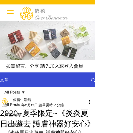
如需留言、分享 請先加入或登入會員
文章
All Posts
依蓓生活館
All Posts
2020年11月12日
讀畢需時 2 分鐘
2020~夏季限定~《炎炎夏
媒體報導
日出遊去 護膚神器好安心》
新品發布
《炎炎夏日出遊去  護膚神器好安心》