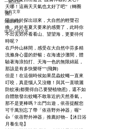
一般訊息
天哪！這兩天天氣也太好了吧~（轉圈
所有文章
圈）
陽光終於探出頭來，大自然的輕聲召
知識專區
喚，終於有夏天要來的感覺了，此時你
使用心得分享
不出去郊外看看山、望望海，更要待何
時呢？
在戶外山林間，感受在大自然中芬多精
洗滌身心靈的舒暢；在海邊沙灘間，體
驗著海浪拍打、天海一色的無限綿延，
那該是有多快樂呀~~(飛舞)
但是！在這個時候如果昆蟲蚊蠅一直來
叮咬，真是惱人又沒轍！與其一直噴灑
防蚊液(都覺得自己要變植物惹)，還不如
自體散發出蚊蠅不敢靠近的天然香氣，
那不是更棒嗎？出門出遊，依蓓提醒您
可千萬別忘了帶「依蓓野外神器」喔~
👍「依蓓野外神器」推薦好物--【沐日浴
月養生皂】